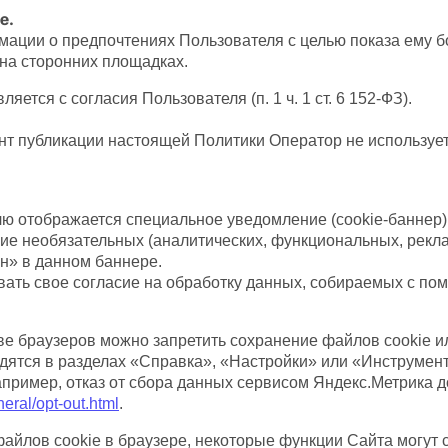
e.
ации о предпочтениях Пользователя с целью показа ему б
 на сторонних площадках.
яется с согласия Пользователя (п. 1 ч. 1 ст. 6 152-ФЗ).
т публикации настоящей Политики Оператор не использует
лю отображается специальное уведомление (cookie-банне
ние необязательных (аналитических, функциональных, рекл
н» в данном баннере.
звать свое согласие на обработку данных, собираемых с по
е браузеров можно запретить сохранение файлов cookie ил
ятся в разделах «Справка», «Настройки» или «Инструмен
пример, отказ от сбора данных сервисом Яндекс.Метрика д
neral/opt-out.html
.
 файлов cookie в браузере, некоторые функции Сайта могут 