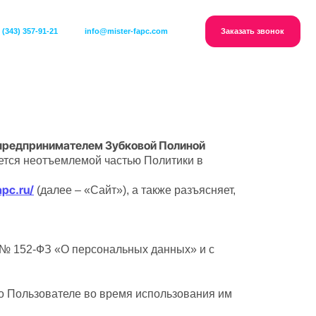
info@mister-fapc.com
Заказать звонок
ковского 11 офис 505
редпринимателем Зубковой Полиной
ется неотъемлемой частью Политики в
apc.ru/
(далее – «Сайт»), а также разъясняет,
6 № 152-ФЗ «О персональных данных» и с
о Пользователе во время использования им