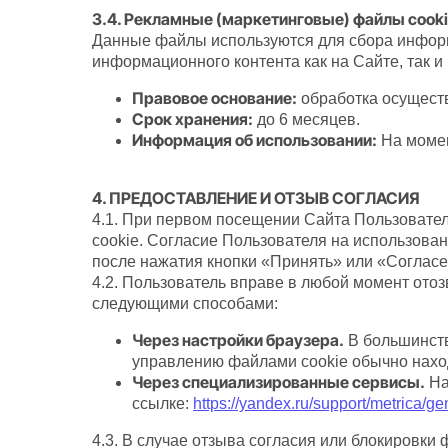
3.4. Рекламные (маркетинговые) файлы cooki
Данные файлы используются для сбора информ
информационного контента как на Сайте, так и
Правовое основание:
обработка осуществл
Срок хранения:
до 6 месяцев.
Информация об использовании:
На момен
4. ПРЕДОСТАВЛЕНИЕ И ОТЗЫВ СОГЛАСИЯ
4.1. При первом посещении Сайта Пользовате
cookie. Согласие Пользователя на использова
после нажатия кнопки «Принять» или «Согласе
4.2. Пользователь вправе в любой момент ото
следующими способами:
Через настройки браузера.
В большинств
управлению файлами cookie обычно наход
Через специализированные сервисы.
На
ссылке:
https://yandex.ru/support/metrica/ge
4.3. В случае отзыва согласия или блокировки