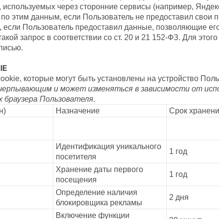
e, используемых через сторонние сервисы (например, Яндек
по этим данным, если Пользователь не предоставил свои 
е, если Пользователь предоставил данные, позволяющие его
акой запрос в соответствии со ст. 20 и 21 152-ФЗ. Для это
писью.
IE
okie, которые могут быть установлены на устройство Поль
счерпывающим и может изменяться в зависимости от исп
х браузера Пользователя.
н)
Назначение
Срок хранен
Идентификация уникального
1 год
посетителя
Хранение даты первого
1 год
посещения
Определение наличия
2 дня
блокировщика рекламы
Включение функции