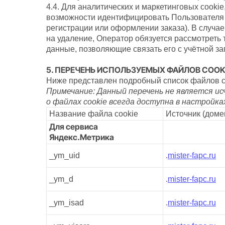
4.4. Для аналитических и маркетинговых cooki
возможности идентифицировать Пользователя 
регистрации или оформлении заказа). В случа
на удаление, Оператор обязуется рассмотреть т
данные, позволяющие связать его с учётной за
5. ПЕРЕЧЕНЬ ИСПОЛЬЗУЕМЫХ ФАЙЛОВ COOK
Ниже представлен подробный список файлов co
Примечание: Данный перечень не является и
о файлах cookie всегда доступна в настройка
Название файла cookie
Источник (доме
Для сервиса
Яндекс.Метрика
_ym_uid
.
mister-fapc.ru
_ym_d
.
mister-fapc.ru
_ym_isad
.
mister-fapc.ru