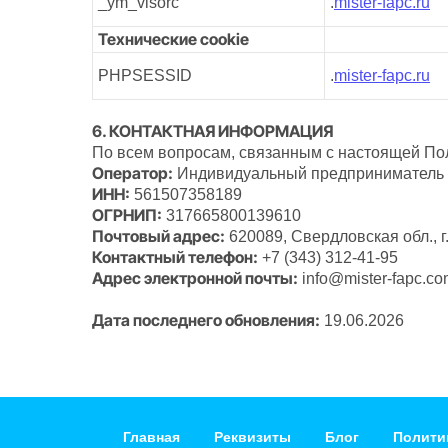
_ym_visorc
.
mister-fapc.ru
Технические cookie
PHPSESSID
.
mister-fapc.ru
6. КОНТАКТНАЯ ИНФОРМАЦИЯ
По всем вопросам, связанным с настоящей Пол
Оператор:
Индивидуальный предприниматель 
ИНН:
561507358189
ОГРНИП:
317665800139610
Почтовый адрес:
620089, Свердловская обл., г. 
Контактный телефон:
+7 (343) 312-41-95
Адрес электронной почты:
info@mister-fapc.c
Дата последнего обновления:
19.06.2026
Главная
Реквизиты
Блог
Полити