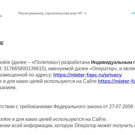
После ремонта, строительства или ЧП
+7 (343) 357-91-21
г. Екатеринбург, Чай
IE
Индивидуальным п
okie (далее – «Политика») разработана
 317665800139610), именуемой далее «Оператор», и явля
https://mister-fapc.ru/privacy
азмещенной по адресу:
.
https://mister-f
e и для каких целей используются на Сайте
ванием.
етствии с требованиями Федерального закона от 27.07.200
ookie и для каких целей используются на Сайте.
ении всей информации, которую Оператор может получить 