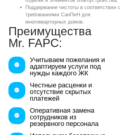
масштаба
Составим
смету и КП
Бесплатно приедем,
продемонстрируем
работу
Подготовим
договор
Подготовим тендерную
документацию
Оставьте заявку
И менеджер перезвонит вам для решения