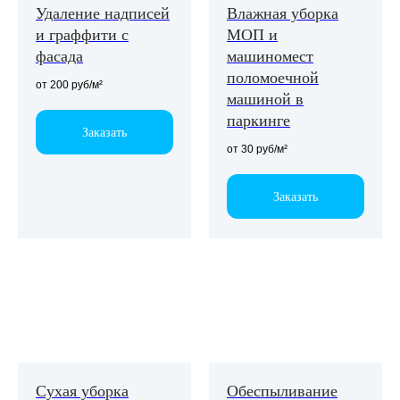
Удаление надписей
Влажная уборка
и граффити с
МОП и
фасада
машиномест
Оставьте заявку
поломоечной
на коммерческое
от 200 руб/м²
машиной в
предложение
паркинге
Заказать
Заполните форму, мы свяжемся
с вами в ближайшее время,
от 30 руб/м²
чтобы подготовить КП для вашей
компании
Заказать
Оставить заявку
97%
клиентов
возвращаются
к нам
Сухая уборка
Обеспыливание