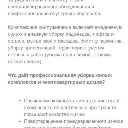
Честные расценки и
отсутствие скрытых
платежей
Оперативная замена
сотрудников из
резервного персонала
Используем безопасные
и эффективные
чистящие средства
Экспертная команда
с большим опытом
работы в ЖК
Помощь УК в аварийных
ситуациях, откачка воды
и т.д.
Работаем
с бизнесом
любого