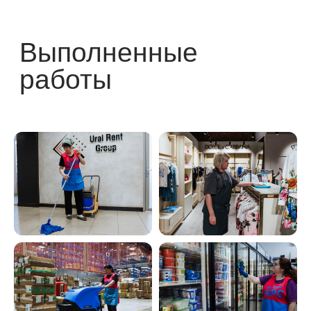
Ежедневная комплексная
уборка
торговых точек МТС
300+
Постоянных
клиентов
Штат сотрудников
420 человек
Площадей в работе
1 250 000 м2