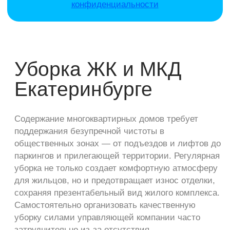
Комплексное обслуживание включает ежедневную
сухую и влажную уборку подъездов, лифтов и
холлов, мытье окон и фасадов, очистку паркингов,
уборку прилегающей территории с учетом
сезонных работ (уборка снега зимой, стрижка
газонов летом).
Что даёт профессиональная уборка жилых
комплексов и многоквартирных домов?
Повышение комфорта жильцов: чистота и
ухоженность общественных пространств
повышают качество жизни;
Предотвращение преждевременного износа
отделки и элементов благоустройства;
Поддержание чистоты в соответствии с
требованиями СанПиН для
многоквартирных домов.
Преимущества
Mr. FAPC:
Учитываем пожелания и
адаптируем услуги под
нужды каждого ЖК