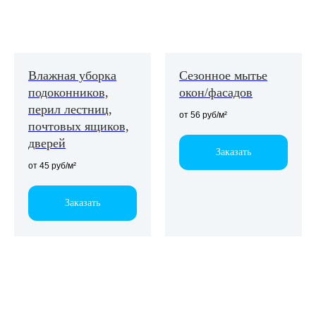
Влажная уборка
Сезонное мытье
Работаем
подоконников,
окон/фасадов
с малым
перил лестниц,
бизнесом
от 56 руб/м²
почтовых ящиков,
и крупными
дверей
Заказать
компаниями
от 45 руб/м²
Заказать