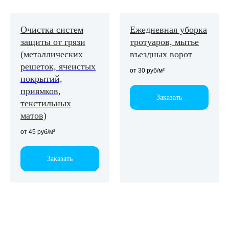
Очистка систем
Ежедневная уборка
защиты от грязи
тротуаров, мытье
(металлических
въездных ворот
Выполненные
решеток, ячеистых
работы
от 30 руб/м²
покрытий,
приямков,
Заказать
текстильных
матов)
от 45 руб/м²
Заказать