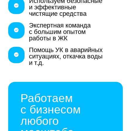
Вашего вопроса. Или напишите на почту
info@mister-fapc.com
+7
Оставить заявку
Я даю
согласие
на обработку
персональных данных в
соответствии с
политикой
конфиденциальности
Услуги клининга
для
многоквартирных