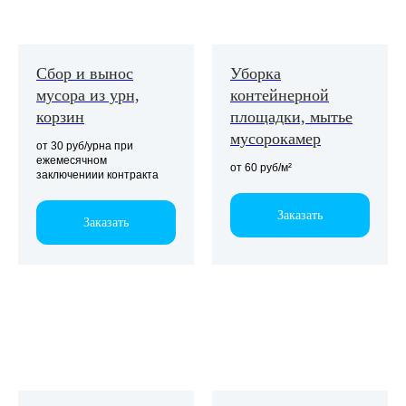
Сбор и вынос
Уборка
мусора из урн,
контейнерной
корзин
площадки, мытье
мусорокамер
от 30 руб/урна при
ежемесячном
от 60 руб/м²
заключениии контракта
Заказать
Заказать