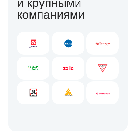
уборка дарксторов
сети
Самокат
Ежедневная комплексная
уборка
медицинского центра
Пеан
Ежедневная комплексная
уборка
торгового центра
Байк Хаус
Ежедневная комплексная
уборка
магазинов Бубль-Гум