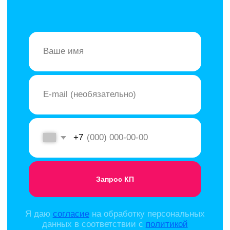
Я даю
согласие
на обработку персональных
данных в соответствии с
политикой
конфиденциальности
Уборка ЖК и МКД
Екатеринбурге
Содержание многоквартирных домов требует
поддержания безупречной чистоты в
общественных зонах — от подъездов и лифтов до
паркингов и прилегающей территории. Регулярная
уборка не только создает комфортную атмосферу
для жильцов, но и предотвращает износ отделки,
сохраняя презентабельный вид жилого комплекса.
Самостоятельно организовать качественную
уборку силами управляющей компании часто
затруднительно из-за отсутствия
специализированного оборудования и
профессионально обученного персонала.