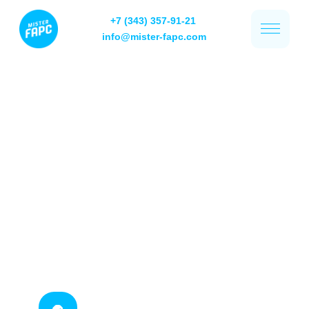
+7 (343) 357-91-21
info@mister-fapc.com
Клининг жилых
коплексов, МКД в
Екатеринбурге и
УрФО
Профессиональный клининг
коммерческой недвижимости.
Ход на стороне профессионалов.
12 лет в лидерах
рынка клининга
Репутация надежного
партнера
Обслуживание