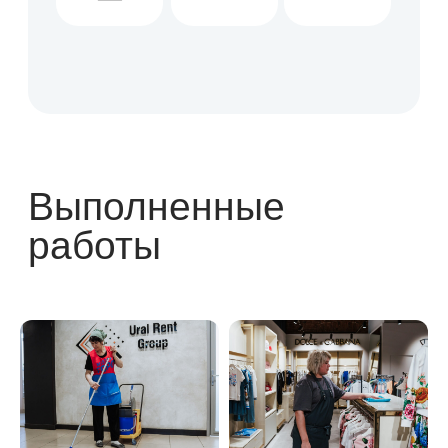
Ежедневная комплексная
уборка
торгового центра
Байк Хаус
Ежедневная комплексная
уборка
магазинов Бубль-Гум
Ежедневная комплексная
уборка
торговых точек МТС
300+