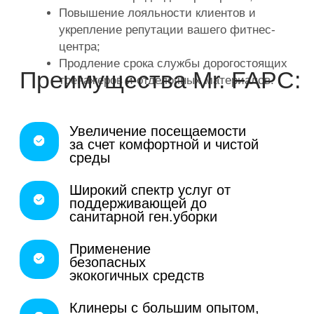
Составим
смету и КП
Бесплатно приедем,
продемонстрируем
работу
Подготовим
договор
Подготовим тендерную
документацию
Оставьте заявку
И менеджер перезвонит вам для решения
Вашего вопроса. Или напишите на почту
info@mister-fapc.com