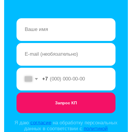
Я даю
согласие
на обработку персональных
данных в соответствии с
политикой
конфиденциальности
Клининг фитнес-
центров,
спортивных арен
Успех фитнес-клуба напрямую зависит от
впечатления клиентов, и чистота здесь играет
первостепенную роль. Залы, раздевалки и
душевые должны быть безупречно чистыми,
иначе даже самые современные тренажёры не
смогут удержать клиентов. Кроме того,
постоянный контакт посетителей с инвентарем
формируют идеальные условия для
распространения бактерий и грибков.
Уборка фитнес-клубов включает сухую и влажную
уборку полов, стен и потолков, дезинфекцию