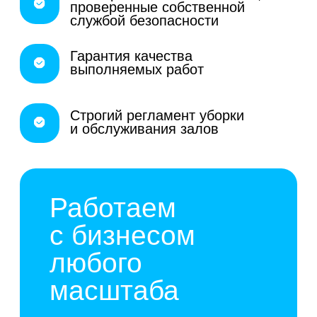
+7
Оставить заявку
Я даю
согласие
на обработку
персональных данных в
соответствии с
политикой
конфиденциальности
Услуги клининга
для фитнес-
центров,
спортзалов