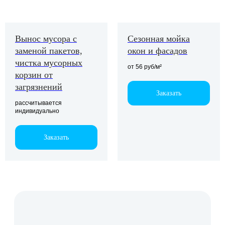
Оставить заявку
Вынос мусора с
Сезонная мойка
заменой пакетов,
окон и фасадов
чистка мусорных
97%
от 56 руб/м²
корзин от
клиентов
загрязнений
возвращаются
Заказать
к нам
рассчитывается
индивидуально
Заказать
География сети