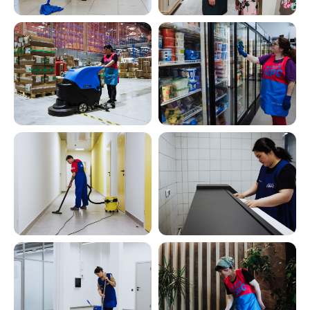
Постоянных
клиентов
Штат сотрудников
420 человек
Площадей в работе
1 250 000 м2
Адрес офиса
Чайковского 56
Телефон
+7 (343) 357-91-21