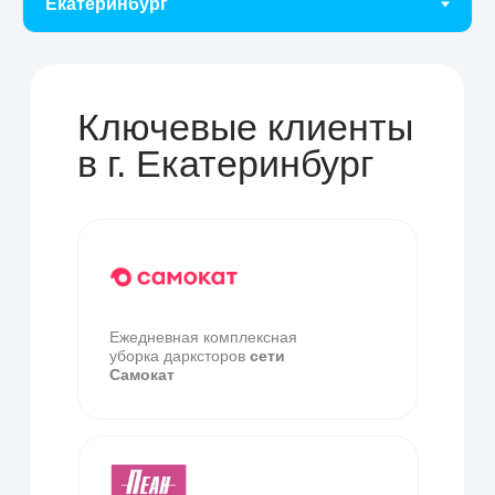
повышают квалификацию, что гарантирует
соблюдение всех санитарных требований.
Сотрудничество с нами — это инвестиция в
успех вашего бизнеса. Помимо гарантированной
чистоты и безопасности, вы получаете
увеличение посещаемости за счет комфортной
атмосферы и экономию на содержании штатного
персонала уборщиков. Профессиональный
клининг демонстрирует заботу о здоровье
клиентов, что становится вашим ключевым
конкурентным преимуществом на рынке фитнес-
услуг Екатеринбурга.