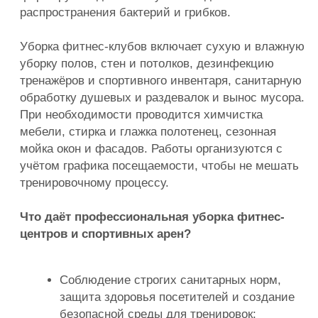
Широкий спектр услуг от
поддерживающей до
санитарной ген.уборки
Применение
безопасных
экокогичных средств
Клинеры с большим опытом,
проверенные собственной
службой безопасности
Гарантия качества
выполняемых работ
Строгий регламент уборки
и обслуживания залов
Работаем
с бизнесом
любого
масштаба