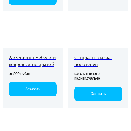
Химчистка мебели и
Стирка и глажка
ковровых покрытий
полотенец
от 500 руб/шт
рассчитывается
индивидуально
Оставьте заявку
Заказать
на коммерческое
Заказать
предложение
Заполните форму, мы свяжемся
с вами в ближайшее время,
чтобы подготовить КП для вашей
компании