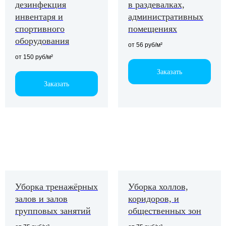
компаниями
дезинфекция
в раздевалках,
инвентаря и
административных
спортивного
помещениях
оборудования
от 56 руб/м²
от 150 руб/м²
Заказать
Заказать
Выполненные
работы
Уборка тренажёрных
Уборка холлов,
залов и залов
коридоров, и
групповых занятий
общественных зон