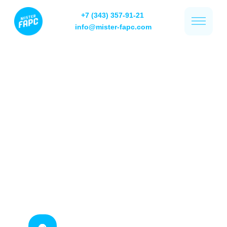
+7 (343) 357-91-21
info@mister-fapc.com
Клининг фитнес-
центров,
спортивных арен
в Екатеринбурге и
УрФО
Профессиональный клининг
коммерческой недвижимости.
Ход на стороне профессионалов.
12 лет в лидерах
рынка клининга
Репутация надежного
партнера
Обслуживание